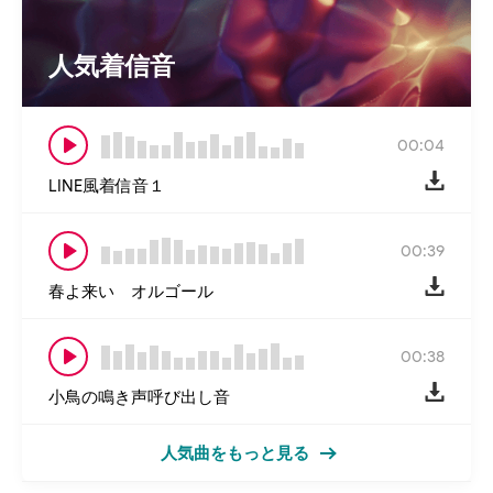
人気着信音
00:04
LINE風着信音１
00:39
春よ来い オルゴール
00:38
小鳥の鳴き声呼び出し音
人気曲をもっと見る