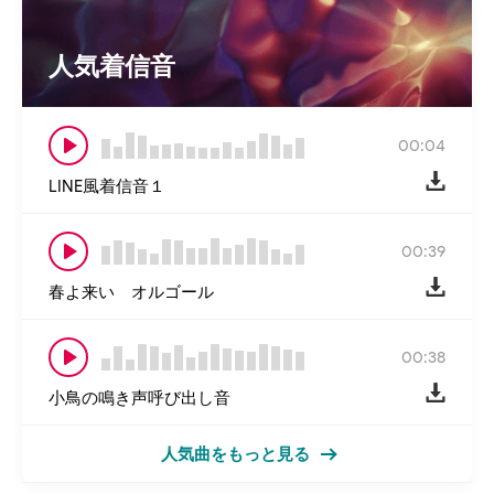
人気着信音
00:04
LINE風着信音１
00:39
春よ来い オルゴール
00:38
小鳥の鳴き声呼び出し音
人気曲をもっと見る