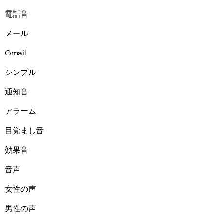
電話音
メール
Gmail
シンプル
通知音
アラーム
目覚まし音
効果音
音声
女性の声
男性の声