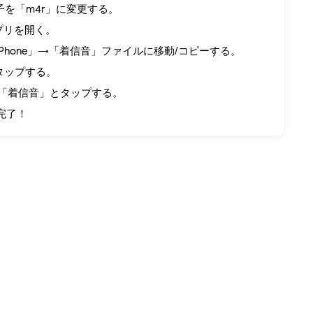
子を「m4r」に変更する。
」アプリを開く。
Phone」→「着信音」ファイルに移動/コピーする。
をタップする。
」→「着信音」とタップする。
完了！