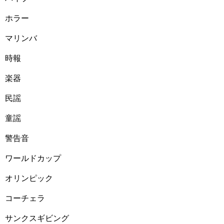
ホラー
マリンバ
時報
楽器
民謡
童謡
警告音
ワールドカップ
オリンピック
コーチェラ
サンクスギビング