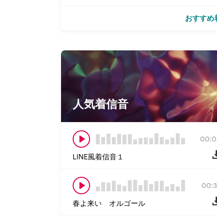
おすすめ
人気着信音
00:0
LINE風着信音１
00:3
春よ来い オルゴール