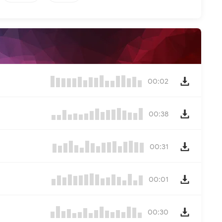
00:02
00:38
00:31
00:01
00:30