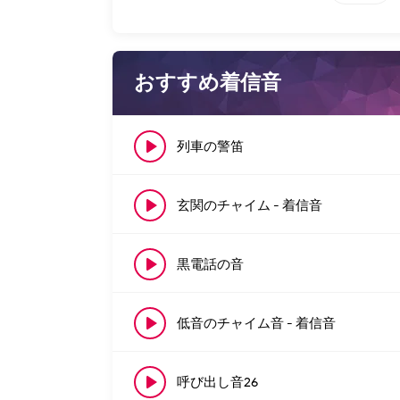
おすすめ着信音
列車の警笛
玄関のチャイム - 着信音
黒電話の音
低音のチャイム音 - 着信音
呼び出し音26