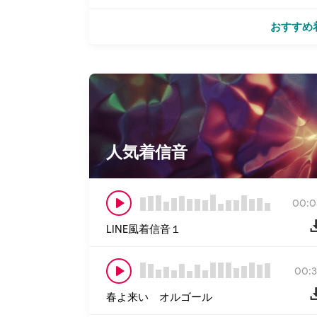
おすすめ
人気着信音
00:0
LINE風着信音１
00:3
春よ来い オルゴール