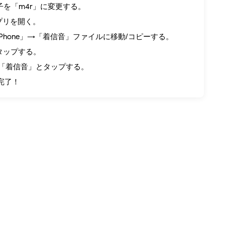
子を「m4r」に変更する。
」アプリを開く。
Phone」→「着信音」ファイルに移動/コピーする。
をタップする。
」→「着信音」とタップする。
完了！