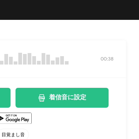
00:38
着信音に設定
目覚まし音