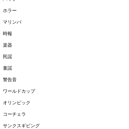
ホラー
マリンバ
時報
楽器
民謡
童謡
警告音
ワールドカップ
オリンピック
コーチェラ
サンクスギビング