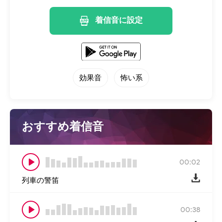
着信音に設定
効果音
怖い系
おすすめ着信音
00:02
列車の警笛
00:38