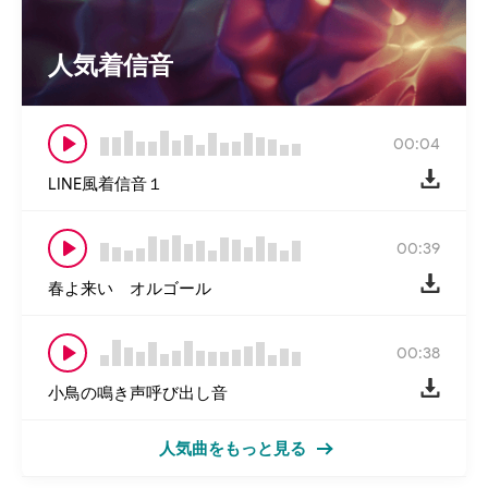
人気着信音
00:04
LINE風着信音１
00:39
春よ来い オルゴール
00:38
小鳥の鳴き声呼び出し音
人気曲をもっと見る