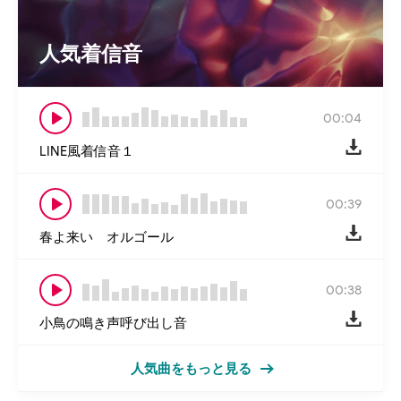
人気着信音
00:04
LINE風着信音１
00:39
春よ来い オルゴール
00:38
小鳥の鳴き声呼び出し音
人気曲をもっと見る