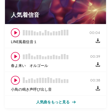
人気着信音
00:04
LINE風着信音１
00:39
春よ来い オルゴール
00:38
小鳥の鳴き声呼び出し音
人気曲をもっと見る