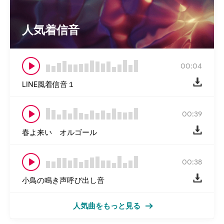
人気着信音
00:04
LINE風着信音１
00:39
春よ来い オルゴール
00:38
小鳥の鳴き声呼び出し音
人気曲をもっと見る