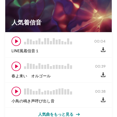
人気着信音
00:04
LINE風着信音１
00:39
春よ来い オルゴール
00:38
小鳥の鳴き声呼び出し音
人気曲をもっと見る