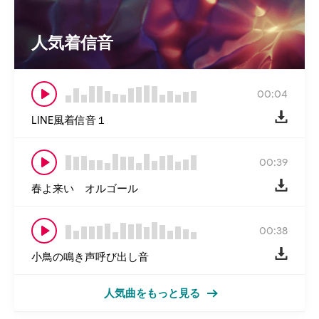
人気着信音
00:04
LINE風着信音１
00:39
春よ来い オルゴール
00:38
小鳥の鳴き声呼び出し音
人気曲をもっと見る