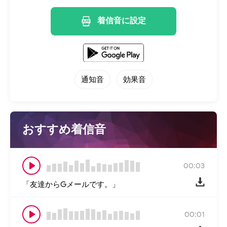
着信音に設定
通知音
効果音
おすすめ着信音
00:03
「友達からGメールです。」
00:01