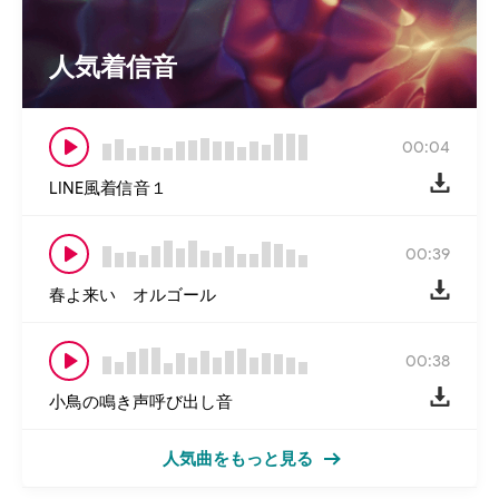
人気着信音
00:04
LINE風着信音１
00:39
春よ来い オルゴール
00:38
小鳥の鳴き声呼び出し音
人気曲をもっと見る