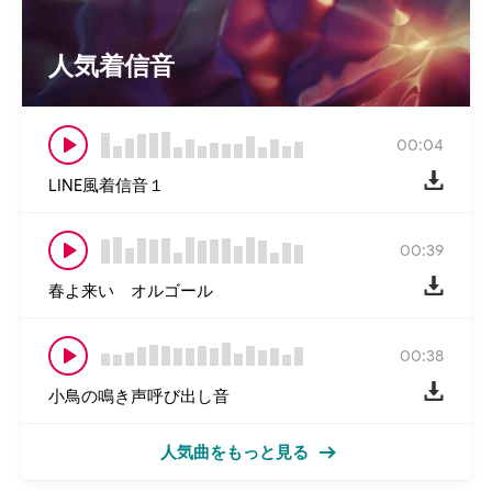
人気着信音
00:04
LINE風着信音１
00:39
春よ来い オルゴール
00:38
小鳥の鳴き声呼び出し音
人気曲をもっと見る